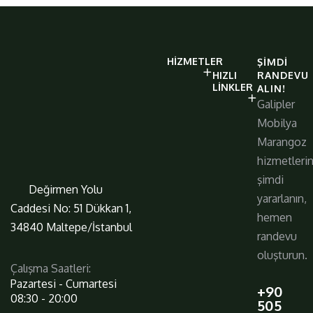
galiplermobilya
HIZMETLER
ŞIMDI
https://www.galiplermobilya.com.t
HIZLI
RANDEVU
LINKLER
ALIN!
Galipler
Mobilya
Marangoz
hizmetleri
şimdi
Değirmen Yolu
yararlanın,
Caddesi No: 51 Dükkan 1,
hemen
34840 Maltepe/İstanbul
randevu
oluşturun.
Çalışma Saatleri:
Pazartesi - Cumartesi
+90
08:30 - 20:00
505