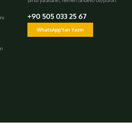
şimdi yararlanın, hemen randevu oluşturun.
+90 505 033 25 67
mi
WhatsApp'tan Yazın
ri