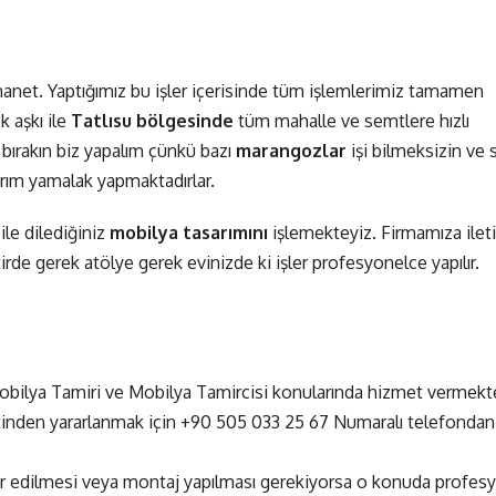
manet. Yaptığımız bu işler içerisinde tüm işlemlerimiz tamamen
k aşkı ile
Tatlısu bölgesinde
tüm mahalle ve semtlere hızlı
bırakın biz yapalım çünkü bazı
marangozlar
işi bilmeksizin ve
yarım yamalak yapmaktadırlar.
ile dilediğiniz
mobilya tasarımını
işlemekteyiz. Firmamıza ilet
tirde gerek atölye gerek evinizde ki işler profesyonelce yapılır.
Mobilya Tamiri ve Mobilya Tamircisi konularında hizmet vermekte
tinden yararlanmak için
+90 505 033 25 67
Numaralı telefondan
mir edilmesi veya montaj yapılması gerekiyorsa o konuda profes