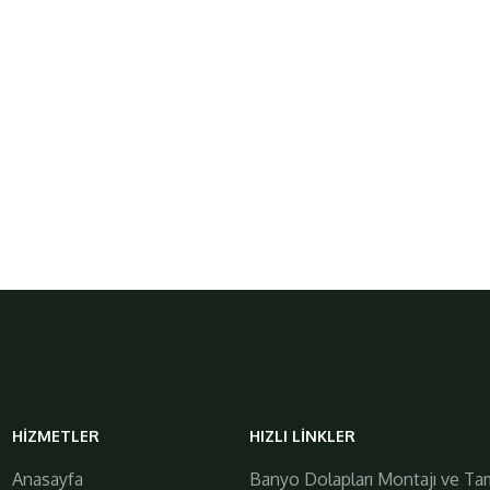
galiplermobilya
HIZMETLER
HIZLI LINKLER
https://www.galiplermobilya.com.tr/
Anasayfa
Banyo Dolapları Montajı ve Tam