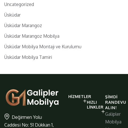
Uncategorized
Üsküdar
Üsküdar Marangoz
Üsküdar Marangoz Mobilya
Üsküdar Mobilya Montajı ve Kurulumu
Üsküdar Mobilya Tamiri
galiplermobilya
HIZMETLER
ŞIMDI
https://www.galiplermobilya.com.t
HIZLI
RANDEVU
LINKLER
ALIN!
Galipler
Değirmen Yolu
Mobilya
Caddesi No: 51 Dükkan 1,