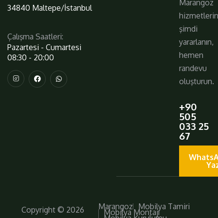
Marangoz
34840 Maltepe/İstanbul
hizmetleri
şimdi
Çalışma Saatleri:
yararlanın,
Pazartesi - Cumartesi
hemen
08:30 - 20:00
randevu
oluşturun.
+90
505
033 25
67
WhatsA
Ya
Marangoz
Mobilya Tamiri
Copyright © 2026
Mobilya Montajı
Mobilya Kurulumu