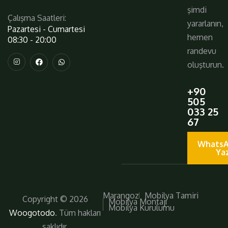
şimdi
Çalışma Saatleri:
yararlanın,
Pazartesi - Cumartesi
hemen
08:30 - 20:00
randevu
oluşturun.
+90
505
033 25
67
WhatsA
Ya
Marangoz
Mobilya Tamiri
Copyright © 2026
Mobilya Montajı
Mobilya Kurulumu
Woogotodo
. Tüm hakları
saklıdır.