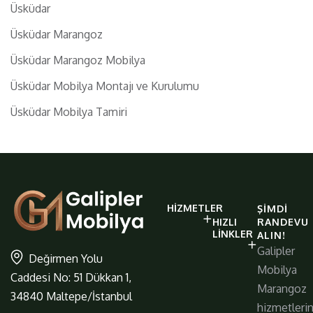
Üsküdar
Üsküdar Marangoz
Üsküdar Marangoz Mobilya
Üsküdar Mobilya Montajı ve Kurulumu
Üsküdar Mobilya Tamiri
galiplermobilya
HIZMETLER
ŞIMDI
https://www.galiplermobilya.com.t
HIZLI
RANDEVU
LINKLER
ALIN!
Galipler
Değirmen Yolu
Mobilya
Caddesi No: 51 Dükkan 1,
Marangoz
34840 Maltepe/İstanbul
hizmetleri