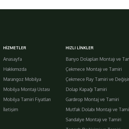
galiplermobilya
HIZMETLER
HIZLI LINKLER
https://www.galiplermobilya.com.tr/
Anasayfa
Banyo Dolapları Montajı ve Tam
Hakkımızda
Çekmece Montajı ve Tamiri
Marangoz Mobilya
Çekmece Ray Tamiri ve Değişi
Mobilya Montajı Ustası
Dolap Kapağı Tamiri
Mobilya Tamiri Fiyatları
Gardırop Montaj ve Tamiri
İletişim
Mutfak Dolabı Montajı ve Tami
Daha Fazla
Bizi Takip Edin!
Sandalye Montajı ve Tamiri