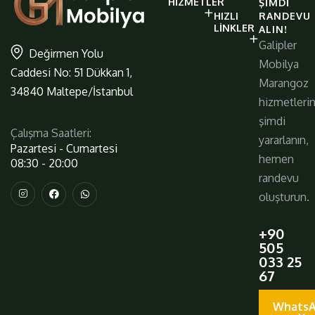
HIZMETLER
ŞIMDI
https://www.galiplermobilya.com.t
HIZLI
RANDEVU
LINKLER
ALIN!
Galipler
Değirmen Yolu
Mobilya
Caddesi No: 51 Dükkan 1,
Marangoz
34840 Maltepe/İstanbul
hizmetleri
şimdi
Çalışma Saatleri:
yararlanın,
Pazartesi - Cumartesi
hemen
08:30 - 20:00
randevu
oluşturun.
+90
505
033 25
67
WhatsA