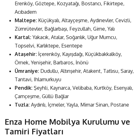
Erenköy, Göztepe, Kozyatağı, Bostancı, Fikirtepe,
Acıbadem
Maltepe:
Küçükyalı, Altayçeşme, Aydınevler, Cevizli,
Zümrütevler, Bağlarbaşı, Feyzullah, Girne, Yalı
Kartal:
Yakacık, Atalar, Soğanlık, Uğur Mumcu,
Topselvi, Karlıktepe, Esentepe
Ataşehir:
İçerenköy, Kayışdağı, Küçükbakkalköy,
Örnek, Yenişehir, Barbaros, İnönü
Ümraniye:
Dudullu, Altınşehir, Atakent, Tatlısu, Saray,
Tantavi, Ihlamurkuyu
Pendik:
Şeyhli, Kaynarca, Velibaba, Kurtköy, Esenyalı,
Çamçeşme, Güllü Bağlar
Tuzla:
Aydınlı, İçmeler, Yayla, Mimar Sinan, Postane
Enza Home Mobilya Kurulumu ve
Tamiri Fiyatları