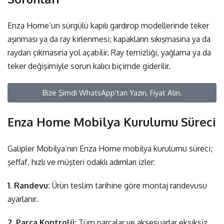
Enza Home’un sürgülü kapılı gardırop modellerinde teker
aşınması ya da ray kirlenmesi; kapakların sıkışmasına ya da
raydan çıkmasına yol açabilir. Ray temizliği, yağlama ya da
teker değişimiyle sorun kalıcı biçimde giderilir.
Bize Şimdi WhatsApp'tan Yazın, Fiyat Alın.
Enza Home Mobilya Kurulumu Süreci
Galipler Mobilya’nın
Enza Home mobilya kurulumu
süreci;
şeffaf, hızlı ve müşteri odaklı adımları izler:
1. Randevu:
Ürün teslim tarihine göre montaj randevusu
ayarlanır.
2. Parça Kontrolü:
Tüm parçalar ve aksesuarlar eksiksiz