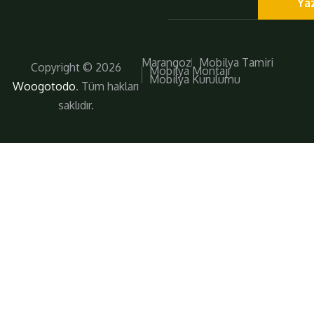
Ya
Marangoz
Mobilya Tamiri
Copyright © 2026
Mobilya Montajı
Mobilya Kurulumu
Woogotodo
. Tüm hakları
saklıdır.
Daha Fazla
Bizi Takip Edin!